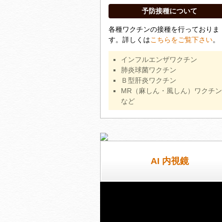
予防接種について
各種ワクチンの接種を行っておりま
す。詳しくは
こちらをご覧下さい
。
インフルエンザワクチン
肺炎球菌ワクチン
Ｂ型肝炎ワクチン
MR（麻しん・風しん）ワクチン
など
AI 内視鏡