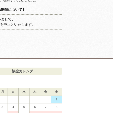
療」を終了いたしました。
の開催について】
いまして、
催を中止といたします。
診療カレンダー
月
火
水
木
金
土
1
3
4
5
6
7
8