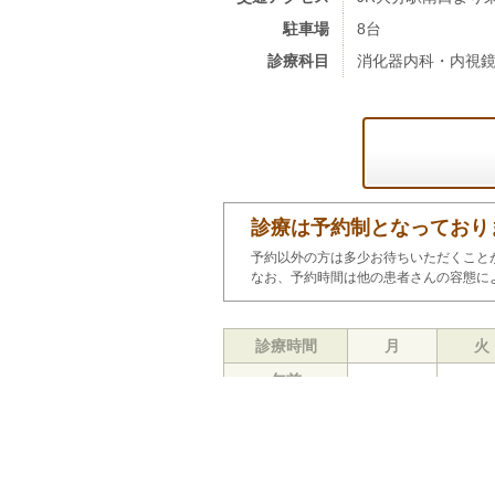
駐車場
8台
診療科目
消化器内科・内視
診療は予約制となっており
予約以外の方は多少お待ちいただくこと
なお、予約時間は他の患者さんの容態に
診療時間
月
火
午前
○
○
9:00～12:30
午後
○
○
14:30～17:00