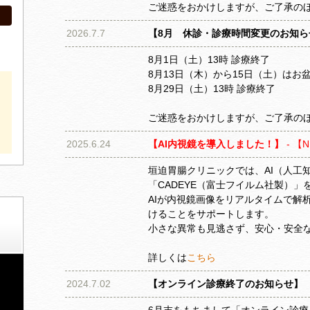
ご迷惑をおかけしますが、ご了承の
2026.7.7
【8月 休診・診療時間変更のお知ら
8月1日（土）13時 診療終了
8月13日（木）から15日（土）は
8月29日（土）13時 診療終了
ご迷惑をおかけしますが、ご了承の
2025.6.24
【AI内視鏡を導入しました！】
- 【
垣迫胃腸クリニックでは、AI（人工
「CADEYE（富士フイルム社製）
AIが内視鏡画像をリアルタイムで解
けることをサポートします。
小さな異常も見逃さず、安心・安全
詳しくは
こちら
2024.7.02
【オンライン診療終了のお知らせ】