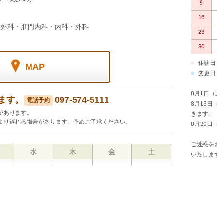
9
16
鏡外科・肛門内科・内科・外科
23
30
■
休診日
MAP
■
変更日
8月1日（
ます。
097-574-5111
電話予約
8月13
があります。
きます。
より遅れる場合があります。予めご了承ください。
8月29日
ご迷惑を
水
木
金
土
いたしま
○
○
○
○
9月
14:00～
×
○
○
日
15:30※