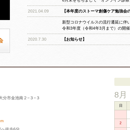
6月末をもちまして「オンライン診
2021.04.09
【本年度のストーマ創傷ケア勉強会
新型コロナウイルスの流行遷延に伴
令和3年度（令和4年3月まで）の開
2020.7.30
【お知らせ】
会
8月
分県大分市金池南２−３−３
日
om
2
東へ徒歩6分