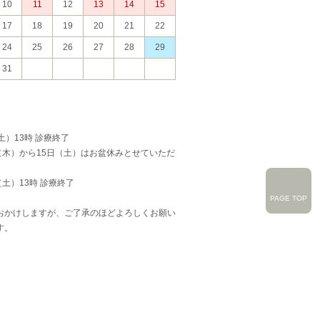
10
11
12
13
14
15
17
18
19
20
21
22
24
25
26
27
28
29
31
土）13時 診療終了
日（木）から15日（土）はお盆休みとせていただ
（土）13時 診療終了
PAGE TOP
おかけしますが、ご了承のほどよろしくお願い
す。
月
火
水
木
金
土
1
2
3
4
5