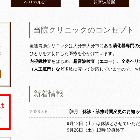
ヘリカルCT
超音波診断
当院クリニックのコンセプト
す
っ
垣迫胃腸クリニックは大分県大分市にある
消化器専門の
お
ひとりを大切にした医療を心がけています。
内視鏡検査
をはじめ、
超音波検査（エコー）、全身ヘリ
（人工肛門）など
多岐に渡って対応していますので、お
1
新着情報
は
2026.8.6
【9月 休診・診療時間変更のお知ら
す。
9月12日（土）は休診とさせていた
9月26日（土）13時 診療終了